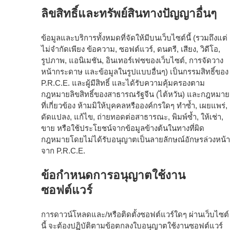
ลิขสิทธิ์และทรัพย์สินทางปัญญาอื่นๆ
ข้อมูลและบริการทั้งหมดที่จัดให้มีบนเว็บไซต์นี้ (รวมถึงแต่
ไม่จำกัดเพียง ข้อความ, ซอฟต์แวร์, ดนตรี, เสียง, วิดีโอ,
รูปภาพ, แอนิเมชัน, อินเทอร์เฟซของเว็บไซต์, การจัดวาง
หน้ากระดาษ และข้อมูลในรูปแบบอื่นๆ) เป็นกรรมสิทธิ์ของ
P.R.C.E. และผู้มีสิทธิ์ และได้รับความคุ้มครองตาม
กฎหมายลิขสิทธิ์ของสาธารณรัฐจีน (ไต้หวัน) และกฎหมาย
ที่เกี่ยวข้อง ห้ามมิให้บุคคลหรือองค์กรใดๆ ทำซ้ำ, เผยแพร่,
ดัดแปลง, แก้ไข, ถ่ายทอดต่อสาธารณะ, พิมพ์ซ้ำ, ให้เช่า,
ขาย หรือใช้ประโยชน์จากข้อมูลข้างต้นในทางที่ผิด
กฎหมายโดยไม่ได้รับอนุญาตเป็นลายลักษณ์อักษรล่วงหน้า
จาก P.R.C.E.
ข้อกำหนดการอนุญาตใช้งาน
ซอฟต์แวร์
การดาวน์โหลดและ/หรือติดตั้งซอฟต์แวร์ใดๆ ผ่านเว็บไซต์
นี้ จะต้องปฏิบัติตามข้อตกลงใบอนุญาตใช้งานซอฟต์แวร์