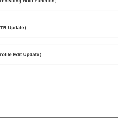
Preheating Hold Function）
（DTR Update）
rofile Edit Update）